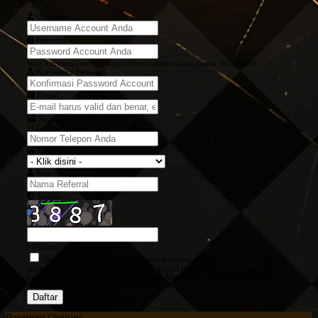
Username
Password
Wajib Kombinasi Huruf dan angka Minimal karakter adalah 6.Contoh : Strong@889
Konfirmasi Password
E-mail
Nomor HP
+62
Pilih Bank
Referral
Validasi
* Klik untuk perbaharui capatcha
Saya Menyatakan Bahwa Saya telah berumur setidaknya 18 tahun atau
minimal umur sah di negara yang saya tinggal (mana yang lebih tinggi) dan
bahwa saya telah membaca, mengerti dan Menyetujui Syarat dan Ketentuan
serta saya bersedia menerima email promosi.
Daftar
Payment Options