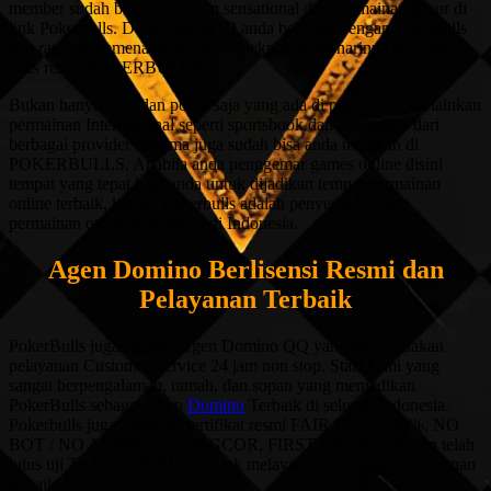
member sudah bisa merasakan sensational dari permainan gacor di
link Pokerbulls. Daftar segera ID anda bersama dengan pokerbulls
dan rasakan kemenangan hadiah jackpot setiap harinya bersama
situs resmi POKERBULLS.
Bukan hanya slots dan poker saja yang ada di pokerbulls, melainkan
permainan Internasional seperti sportsbook dan live dealer dari
berbagai provider ternama juga sudah bisa anda mainkan di
POKERBULLS. Apabila anda penggemar games online disini
tempat yang tepat bagi anda untuk dijadikan tempat permainan
online terbaik, karena Pokerbulls adalah penyedia layanan
permainan online terlengkap di Indonesia.
Agen Domino Berlisensi Resmi dan
Pelayanan Terbaik
PokerBulls juga sebagai Agen Domino QQ yang menyediakan
pelayanan Customer Service 24 jam non stop. Staff kami yang
sangat berpengalaman, ramah, dan sopan yang menjadikan
PokerBulls sebagai Agen
Domino
Terbaik di seluruh Indonesia.
Pokerbulls juga memiliki sertifikat resmi FAIR PLAY 100%, NO
BOT / NO ADMIN oleh PAGCOR, FIRST CAGAYAN dan telah
lulus uji TEST-LAB BMM untuk melayani anda dengan pelayanan
terbaik.