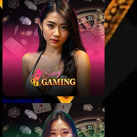
Sexy Gaming Lobby