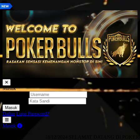
Masuk
Username
Password
Masuk
Daftar
Lupa Password?
Masuk
Info Terkini :
18/12/2024 SELAMAT DATANG DI POKERBULLS - BA