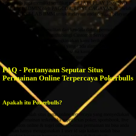
Pokerbulls juga memiliki sertifikat resmi FAIR PLAY 100%, NO
BOT / NO ADMIN oleh PAGCOR, FIRST CAGAYAN dan telah
lulus uji TEST-LAB BMM untuk melayani anda dengan pelayanan
terbaik.
Jika anda mengalami kesulitan dan kendala dalam permainan,
jangan sungkan untuk menghubungi Customer Service kami,
dengan pelayanan sebaik mungkin akan kami berikan untuk anda
dan menuntaskan segala kendala yang anda alami. Jadi tunggu
apalagi? Ayo segera bergabung bersama kami di PokerBulls tempat
terpercaya untuk bermain kartu online uang asli.
FAQ - Pertanyaan Seputar Situs
Permainan Online Terpercaya Pokerbulls
Apakah itu Pokerbulls?
Pokerbulls adalah situs game online terpercaya yang menyediakan
beragam permainan terkemuka seprti texas poker, sportsbook, live
casino, slots online & togel online. Semua permainan ini bisa anda
mainkan hanya menggunakan 1 user id saja kalian sudah bisa