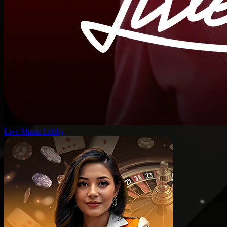
Live Mania Lobby