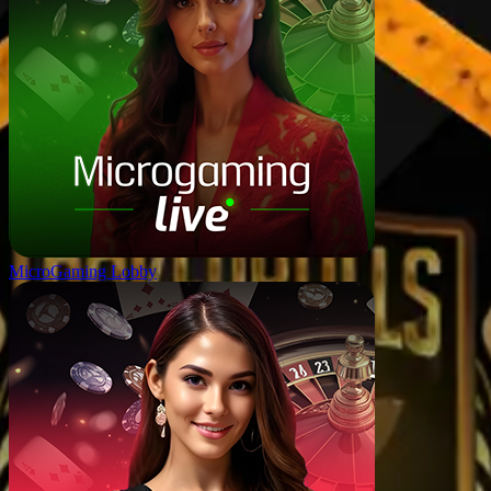
MicroGaming Lobby