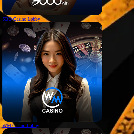
SBO Casino Lobby
WM Casino Lobby