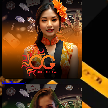
OG Plus Lobby