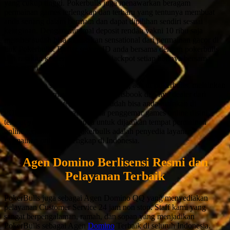
yang cukup tinggi. Pokerbulls juga menawarkan beragam
permainan games terlengkap dan terbaru yang tentunya membuat
anda senang dalam bermain dan dapat dipilihan sendiri sesuai
keinginan. Dengan minimal deposit rendah yakni 10 ribu saja
member sudah bisa merasakan sensational dari permainan gacor di
link Pokerbulls. Daftar segera ID anda bersama dengan pokerbulls
dan rasakan kemenangan hadiah jackpot setiap harinya bersama
situs resmi POKERBULLS.
Bukan hanya slots dan poker saja yang ada di pokerbulls, melainkan
permainan Internasional seperti sportsbook dan live dealer dari
berbagai provider ternama juga sudah bisa anda mainkan di
POKERBULLS. Apabila anda penggemar games online disini
tempat yang tepat bagi anda untuk dijadikan tempat permainan
online terbaik, karena Pokerbulls adalah penyedia layanan
permainan online terlengkap di Indonesia.
Agen Domino Berlisensi Resmi dan
Pelayanan Terbaik
PokerBulls juga sebagai Agen Domino QQ yang menyediakan
pelayanan Customer Service 24 jam non stop. Staff kami yang
sangat berpengalaman, ramah, dan sopan yang menjadikan
PokerBulls sebagai Agen
Domino
Terbaik di seluruh Indonesia.