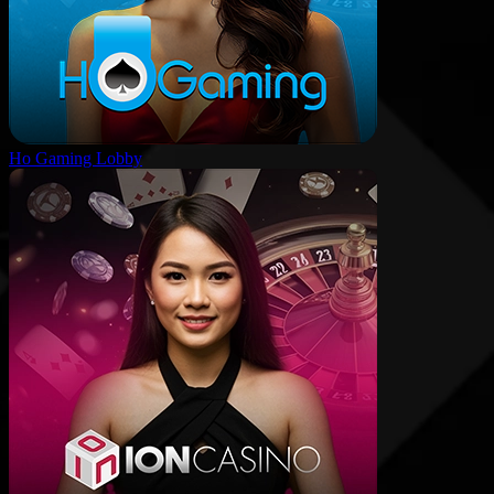
Ho Gaming Lobby