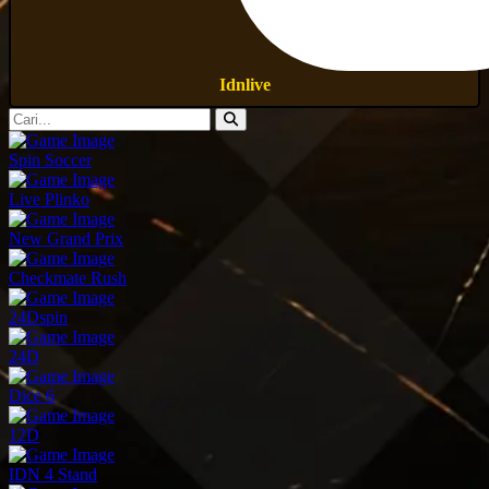
Idnlive
Spin Soccer
Live Plinko
New Grand Prix
Checkmate Rush
24Dspin
24D
Dice 6
12D
IDN 4 Stand