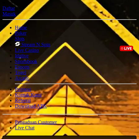
Daftar
Masuk
Home
Poker
Slots
Stream N Spin
Live Casino
Idnlive
Sportsbook
Esports
Togel
Arcade
Promosi
Kontak Kami
Referral
Download APK
Pengaduan Customer
Live Chat