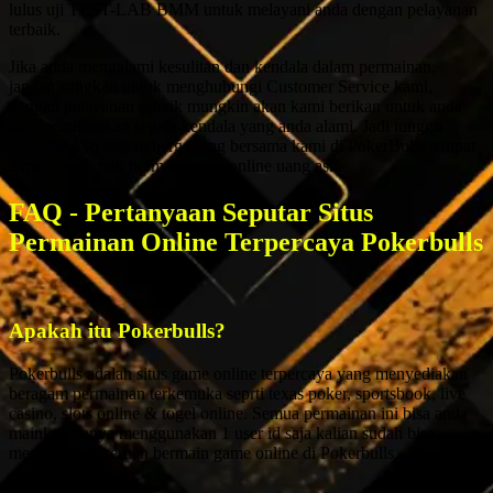
lulus uji TEST-LAB BMM untuk melayani anda dengan pelayanan
terbaik.
Jika anda mengalami kesulitan dan kendala dalam permainan,
jangan sungkan untuk menghubungi Customer Service kami,
dengan pelayanan sebaik mungkin akan kami berikan untuk anda
dan menuntaskan segala kendala yang anda alami. Jadi tunggu
apalagi? Ayo segera bergabung bersama kami di PokerBulls tempat
terpercaya untuk bermain kartu online uang asli.
FAQ - Pertanyaan Seputar Situs
Permainan Online Terpercaya Pokerbulls
Apakah itu Pokerbulls?
Pokerbulls adalah situs game online terpercaya yang menyediakan
beragam permainan terkemuka seprti texas poker, sportsbook, live
casino, slots online & togel online. Semua permainan ini bisa anda
mainkan hanya menggunakan 1 user id saja kalian sudah bisa
merasakan keseruan bermain game online di Pokerbulls.