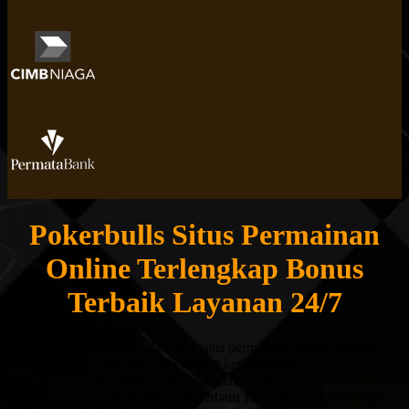
Pokerbulls Situs Permainan
Online Terlengkap Bonus
Terbaik Layanan 24/7
Pokerbulls merupakan salah satu situs permainan online tergacor
dan terpercaya yang memiliki tingkat kemenangan atau winrate
yang cukup tinggi. Pokerbulls juga menawarkan beragam
permainan games terlengkap dan terbaru yang tentunya membuat