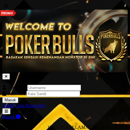
Masuk
Username
Password
Masuk
Daftar
Lupa Password?
Masuk
Info Terkini :
18/12/2024 SELAMAT DATANG DI POKERB