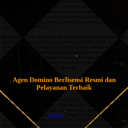
anda senang dalam bermain dan dapat dipilihan sendiri sesuai
keinginan. Dengan minimal deposit rendah yakni 10 ribu saja
member sudah bisa merasakan sensational dari permainan gacor di
link Pokerbulls. Daftar segera ID anda bersama dengan pokerbulls
dan rasakan kemenangan hadiah jackpot setiap harinya bersama
situs resmi POKERBULLS.
Bukan hanya slots dan poker saja yang ada di pokerbulls, melainkan
permainan Internasional seperti sportsbook dan live dealer dari
berbagai provider ternama juga sudah bisa anda mainkan di
POKERBULLS. Apabila anda penggemar games online disini
tempat yang tepat bagi anda untuk dijadikan tempat permainan
online terbaik, karena Pokerbulls adalah penyedia layanan
permainan online terlengkap di Indonesia.
Agen Domino Berlisensi Resmi dan
Pelayanan Terbaik
PokerBulls juga sebagai Agen Domino QQ yang menyediakan
pelayanan Customer Service 24 jam non stop. Staff kami yang
sangat berpengalaman, ramah, dan sopan yang menjadikan
PokerBulls sebagai Agen
Domino
Terbaik di seluruh Indonesia.
Pokerbulls juga memiliki sertifikat resmi FAIR PLAY 100%, NO
BOT / NO ADMIN oleh PAGCOR, FIRST CAGAYAN dan telah